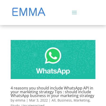
4 reasons you should include WhatsApp API in
your marketing strategy Tips : should include
WhatsApp business in your marketing strategy
by
emma
|
Mar 3, 2022
|
All
,
Business
,
Marketing
,
Study
,
Uncategorized